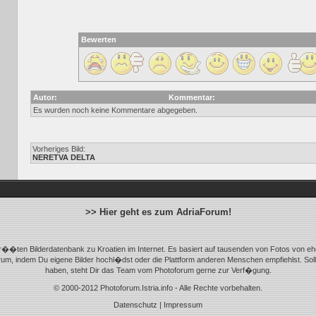
Bewerten
Autor:
Kommentar:
Es wurden noch keine Kommentare abgegeben.
Vorheriges Bild:
NERETVA DELTA
>> Hier geht es zum AdriaForum!
r��ten Bilderdatenbank zu Kroatien im Internet. Es basiert auf tausenden von Fotos von eh
m, indem Du eigene Bilder hochl�dst oder die Plattform anderen Menschen empfiehlst. Sol
haben, steht Dir das Team vom Photoforum gerne zur Verf�gung.
© 2000-2012 Photoforum.Istria.info - Alle Rechte vorbehalten.
Datenschutz
|
Impressum