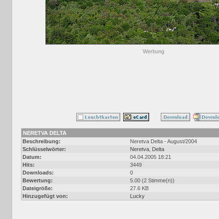
Werbung
NERETVA DELTA
Beschreibung:
Neretva Delta - August/2004
Schlüsselwörter:
Neretva
,
Delta
Datum:
04.04.2005 18:21
Hits:
3449
Downloads:
0
Bewertung:
5.00 (2 Stimme(n))
Dateigröße:
27.6 KB
Hinzugefügt von:
Lucky