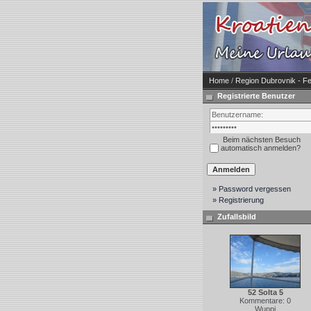
Home
/
Region Dubrovnik - Fe
Registrierte Benutzer
Beim nächsten Besuch
automatisch anmelden?
» Password vergessen
» Registrierung
Zufallsbild
52 Solta 5
Kommentare: 0
Wuppi