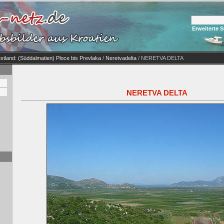
Erweiterte 
stland: (Süddalmatien) Ploce bis Prevlaka
/
Neretvadelta
/ NERETVA DELTA
NERETVA DELTA