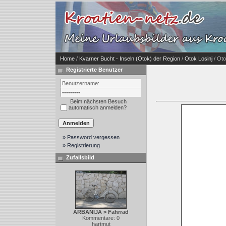
Home
/
Kvarner Bucht - Inseln (Otok) der Region
/
Otok Losinj
/ Oto
Registrierte Benutzer
Beim nächsten Besuch
automatisch anmelden?
» Password vergessen
» Registrierung
Zufallsbild
ARBANIJA > Fahrrad
Kommentare: 0
hartmut