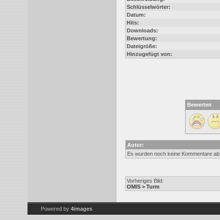
Schlüsselwörter:
Datum:
Hits:
Downloads:
Bewertung:
Dateigröße:
Hinzugefügt von:
Bewerten
Autor:
Es wurden noch keine Kommentare ab
Vorheriges Bild:
OMIS > Turm
Powered by
4images