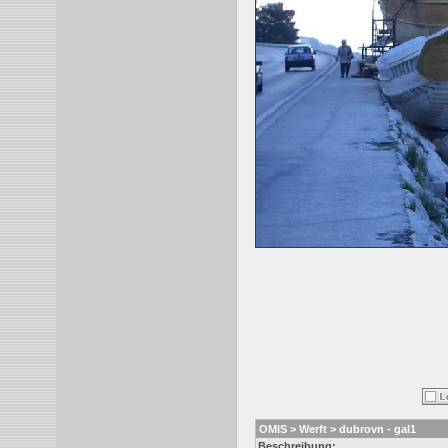
OMIS > Werft > dubrovn - gal1
Beschreibung: