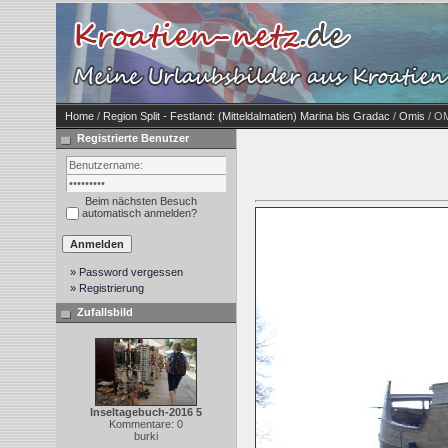
Home
/
Region Split - Festland: (Mitteldalmatien) Marina bis Gradac
/
Omis
/ OM
Registrierte Benutzer
Beim nächsten Besuch
automatisch anmelden?
» Password vergessen
» Registrierung
Zufallsbild
Inseltagebuch-2016 5
Kommentare: 0
burki