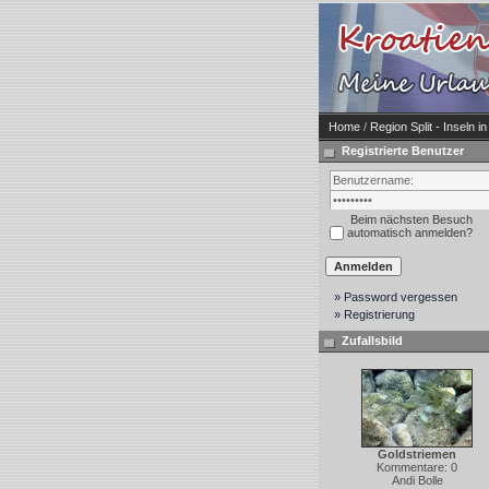
Home
/
Region Split - Inseln in
Registrierte Benutzer
Beim nächsten Besuch
automatisch anmelden?
» Password vergessen
» Registrierung
Zufallsbild
Goldstriemen
Kommentare: 0
Andi Bolle