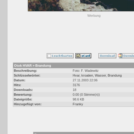
Werbung
Otok HVAR > Brandung
Beschreibung:
Foto: F. Wadewitz
Schlüsselwörter:
Hvar
,
kroatien
,
Wasser
,
Brandung
Datum:
27.11.2003 22:06
Hits:
3176
Downloads:
18
Bewertung:
0.00 (0 Stimme(n))
Dateigröße:
98.6 KB
Hinzugefügt von:
Franky