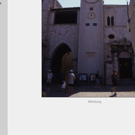
a
Werbung