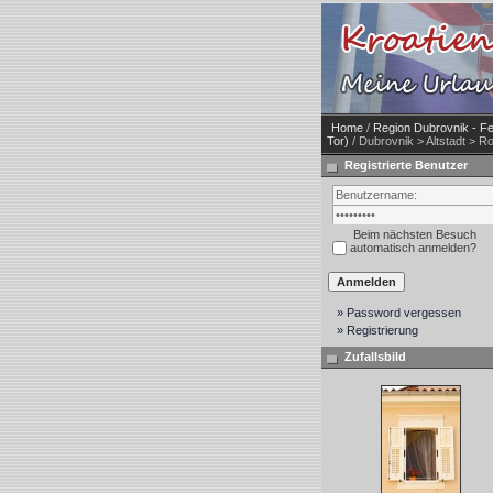
Home
/
Region Dubrovnik - Fe
Tor)
/ Dubrovnik > Altstadt > R
Registrierte Benutzer
Beim nächsten Besuch
automatisch anmelden?
» Password vergessen
» Registrierung
Zufallsbild