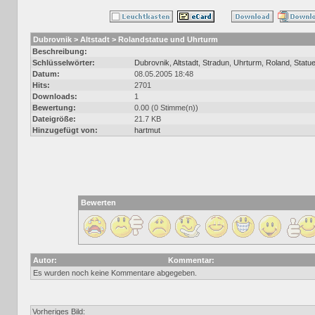
Dubrovnik > Altstadt > Rolandstatue und Uhrturm
Beschreibung:
Schlüsselwörter:
Dubrovnik
,
Altstadt
,
Stradun
,
Uhrturm
,
Roland
,
Statu
Datum:
08.05.2005 18:48
Hits:
2701
Downloads:
1
Bewertung:
0.00 (0 Stimme(n))
Dateigröße:
21.7 KB
Hinzugefügt von:
hartmut
Bewerten
Autor:
Kommentar:
Es wurden noch keine Kommentare abgegeben.
Vorheriges Bild: