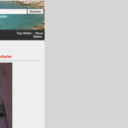
Suche
Top Bilder
|
Neue
Bilder
hrturm