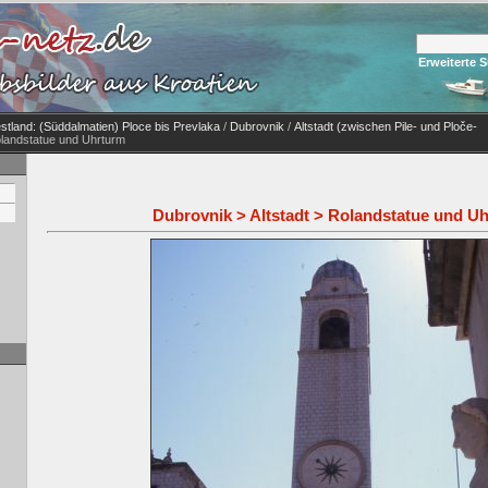
Erweiterte 
stland: (Süddalmatien) Ploce bis Prevlaka
/
Dubrovnik
/
Altstadt (zwischen Pile- und Ploče-
olandstatue und Uhrturm
Dubrovnik > Altstadt > Rolandstatue und U