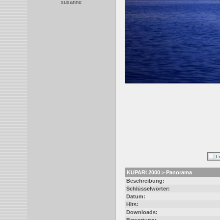
susanne
KUPARI 2000 > Panorama
Beschreibung:
Schlüsselwörter:
Datum:
Hits:
Downloads: