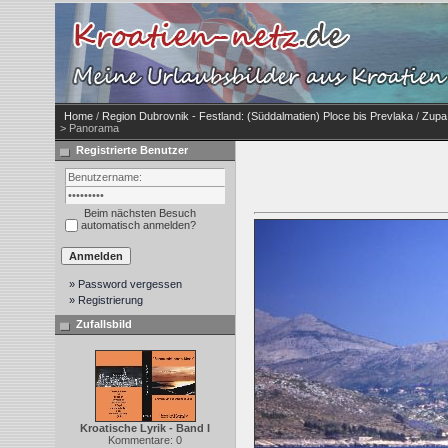
Home
/
Region Dubrovnik - Festland: (Süddalmatien) Ploce bis Prevlaka
/
Zupa 
> Panorama
Registrierte Benutzer
Beim nächsten Besuch
automatisch anmelden?
» Password vergessen
» Registrierung
Zufallsbild
Kroatische Lyrik - Band I
Kommentare: 0