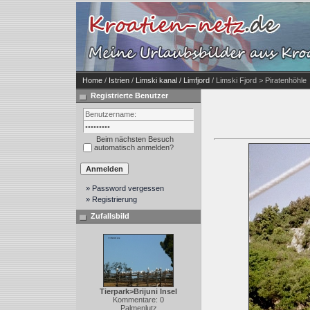
Home
/
Istrien
/
Limski kanal / Limfjord
/ Limski Fjord > Piratenhöhle
Registrierte Benutzer
Beim nächsten Besuch
automatisch anmelden?
» Password vergessen
» Registrierung
Zufallsbild
Tierpark>Brijuni Insel
Kommentare: 0
Palmenlutz