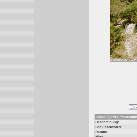
Limski Fjord > Piratenhöh
Beschreibung:
Schlüsselwörter:
Datum:
Hits: