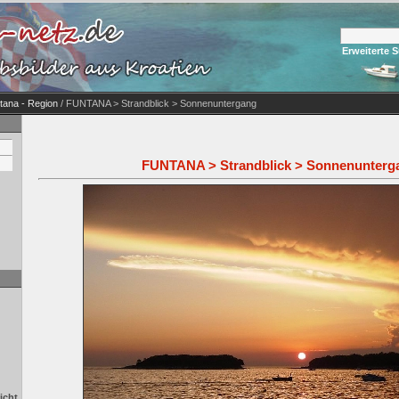
Erweiterte 
tana - Region
/ FUNTANA > Strandblick > Sonnenuntergang
FUNTANA > Strandblick > Sonnenunterg
icht