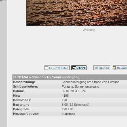
Werbung
FUNTANA > Strandblick > Sonnenuntergang
Beschreibung:
Sonnenuntergang am Strand von Funtana
Schlüsselwörter:
Funtana
,
Sonnenuntergang
Datum:
02.01.2004 16:24
Hits:
4198
Downloads:
128
Bewertung:
5.08 (12 Stimme(n))
Dateigröße:
120.1 KB
Hinzugefügt von:
segelngst