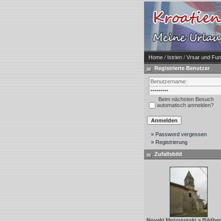
Home
/
Istrien
/
Vrsar und Fun
Registrierte Benutzer
Beim nächsten Besuch
automatisch anmelden?
» Password vergessen
» Registrierung
Zufallsbild
Novaki Motovunski > Bildber