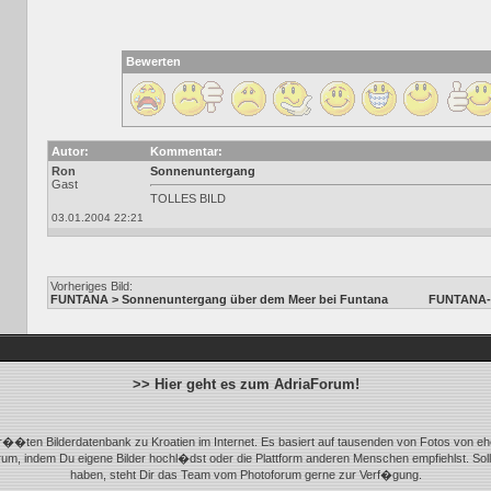
Bewerten
Autor:
Kommentar:
Ron
Sonnenuntergang
Gast
TOLLES BILD
03.01.2004 22:21
Vorheriges Bild:
FUNTANA > Sonnenuntergang über dem Meer bei Funtana
FUNTANA-V
>> Hier geht es zum AdriaForum!
r��ten Bilderdatenbank zu Kroatien im Internet. Es basiert auf tausenden von Fotos von eh
m, indem Du eigene Bilder hochl�dst oder die Plattform anderen Menschen empfiehlst. Sol
haben, steht Dir das Team vom Photoforum gerne zur Verf�gung.