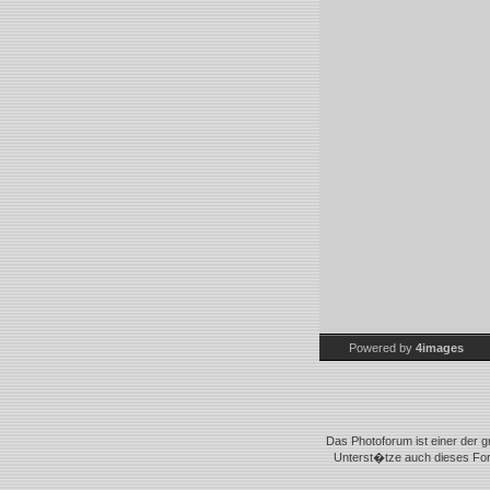
Powered by
4images
Das Photoforum ist einer der g
Unterst�tze auch dieses Foru