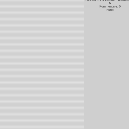
5
Kommentare: 0
burki