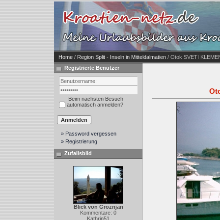
Home
/
Region Split - Inseln in Mitteldalmatien
/ Otok SVETI KLEMEN
Registrierte Benutzer
Ot
Beim nächsten Besuch
automatisch anmelden?
» Password vergessen
» Registrierung
Zufallsbild
Blick von Groznjan
Kommentare: 0
Kathrin51