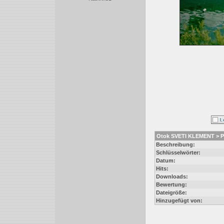
Otok SVETI KLEMENT > Pa
Beschreibung:
Schlüsselwörter:
Datum:
Hits:
Downloads:
Bewertung:
Dateigröße:
Hinzugefügt von: