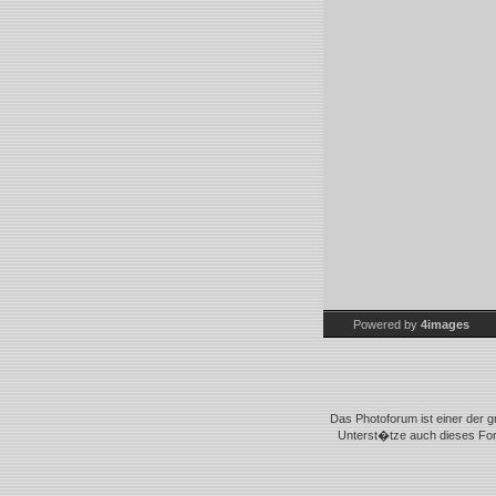
Powered by
4images
Das Photoforum ist einer der g
Unterst�tze auch dieses Foru