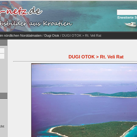
Erweiterte 
 im nördlichen Norddalmatien
/
Dugi Otok
/ DUGI OTOK > Rt. Veli Rat
DUGI OTOK > Rt. Veli Rat
cht