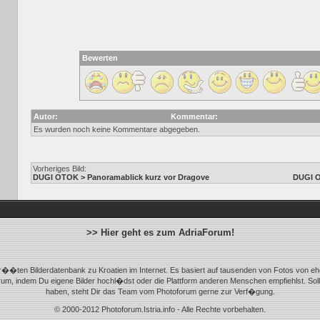
Bewerten
Autor:
Kommentar:
Es wurden noch keine Kommentare abgegeben.
Vorheriges Bild:
DUGI OTOK > Panoramablick kurz vor Dragove
DUGI O
>> Hier geht es zum AdriaForum!
r��ten Bilderdatenbank zu Kroatien im Internet. Es basiert auf tausenden von Fotos von eh
m, indem Du eigene Bilder hochl�dst oder die Plattform anderen Menschen empfiehlst. Sol
haben, steht Dir das Team vom Photoforum gerne zur Verf�gung.
© 2000-2012 Photoforum.Istria.info - Alle Rechte vorbehalten.