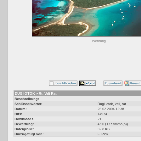
Werbung
DUGI OTOK > Rt. Veli Rat
Beschreibung:
Schlüsselwörter:
Dugi
,
otok
,
veli
,
rat
Datum:
26.02.2004 12:38
Hits:
14974
Downloads:
21
Bewertung:
4.90 (17 Stimme(n))
Dateigröße:
32.8 KB
Hinzugefügt von:
F. Rink