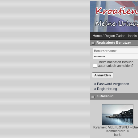
Home
/
Region Zadar - Inseln
Registrierte Benutzer
Beim nächsten Besuch
automatisch anmelden?
» Password vergessen
» Registrierung
Zufallsbild
Kvarner: VELI LOSINJ > Bu
Kommentare: 0
burki