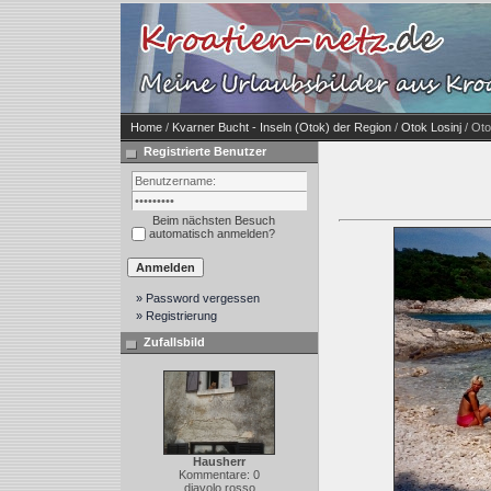
Home
/
Kvarner Bucht - Inseln (Otok) der Region
/
Otok Losinj
/ Oto
Registrierte Benutzer
Beim nächsten Besuch
automatisch anmelden?
» Password vergessen
» Registrierung
Zufallsbild
Hausherr
Kommentare: 0
diavolo rosso