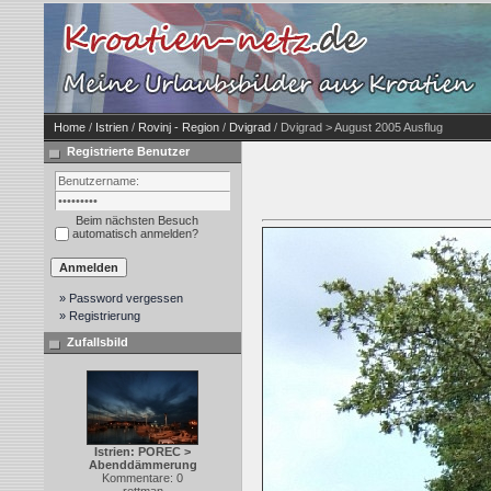
Home
/
Istrien
/
Rovinj - Region
/
Dvigrad
/ Dvigrad > August 2005 Ausflug
Registrierte Benutzer
Beim nächsten Besuch
automatisch anmelden?
» Password vergessen
» Registrierung
Zufallsbild
Istrien: POREC >
Abenddämmerung
Kommentare: 0