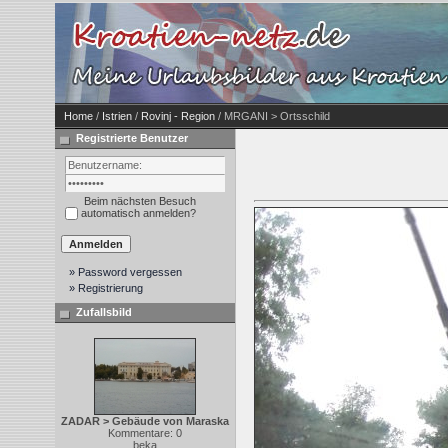
Home
/
Istrien
/
Rovinj - Region
/ MRGANI > Ortsschild
Registrierte Benutzer
Beim nächsten Besuch
automatisch anmelden?
» Password vergessen
» Registrierung
Zufallsbild
ZADAR > Gebäude von Maraska
Kommentare: 0
beka