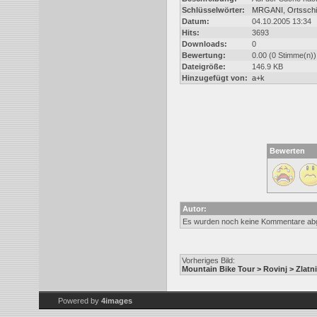
Schlüsselwörter:
MRGANI
,
Ortsschi
Datum:
04.10.2005 13:34
Hits:
3693
Downloads:
0
Bewertung:
0.00 (0 Stimme(n))
Dateigröße:
146.9 KB
Hinzugefügt von:
a+k
Bewerten
Autor:
Es wurden noch keine Kommentare ab
Vorheriges Bild:
Mountain Bike Tour > Rovinj > Zlatni
Powered by
4images