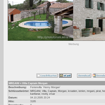
Werbung
MRGANI > Villa Captain Morgan
Beschreibung:
Ferienvilla ´Henry Morgan´
Schlüsselwörter:
MRGANI
,
Villa
,
Captain
,
Morgan
,
kroatien
,
istrien
,
mrgani
,
pirat
,
he
kanfanar
,
rovinj
,
vrsar
Datum:
04.10.2005 20:24
Hits:
3185