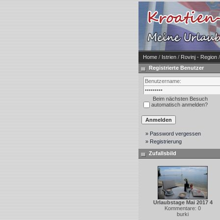
Home
/
Istrien
/
Rovinj - Region
/
Registrierte Benutzer
Beim nächsten Besuch
automatisch anmelden?
» Password vergessen
» Registrierung
Zufallsbild
Urlaubstage Mai 2017 4
Kommentare: 0
burki