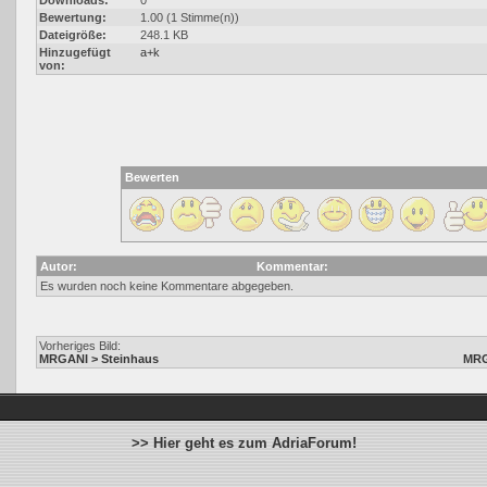
Downloads:
0
Bewertung:
1.00 (1 Stimme(n))
Dateigröße:
248.1 KB
Hinzugefügt
a+k
von:
Bewerten
Autor:
Kommentar:
Es wurden noch keine Kommentare abgegeben.
Vorheriges Bild:
MRGANI > Steinhaus
MRG
>> Hier geht es zum AdriaForum!