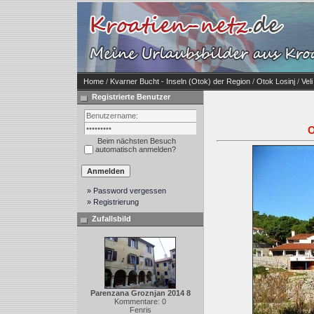
Home
/
Kvarner Bucht - Inseln (Otok) der Region
/
Otok Losinj
/
Veli
Registrierte Benutzer
O
Beim nächsten Besuch
automatisch anmelden?
» Password vergessen
» Registrierung
Zufallsbild
Parenzana Groznjan 2014 8
Kommentare: 0
Fenris