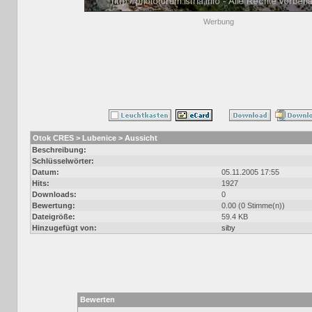
Werbung
Otok CRES > Lubenice > Aussicht
Beschreibung:
Schlüsselwörter:
Datum:
05.11.2005 17:55
Hits:
1927
Downloads:
0
Bewertung:
0.00 (0 Stimme(n))
Dateigröße:
59.4 KB
Hinzugefügt von:
siby
Bewerten