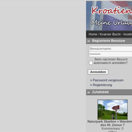
Home
/
Kvarner Bucht - Insel
Registrierte Benutzer
Beim nächsten Besuch
automatisch anmelden?
» Password vergessen
» Registrierung
Zufallsbild
Naturpark Skarline > Wande
des Hl. Zenon 7
Kommentare: 0