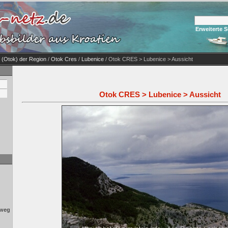
Erweiterte 
n (Otok) der Region
/
Otok Cres
/
Lubenice
/ Otok CRES > Lubenice > Aussicht
Otok CRES > Lubenice > Aussicht
rweg