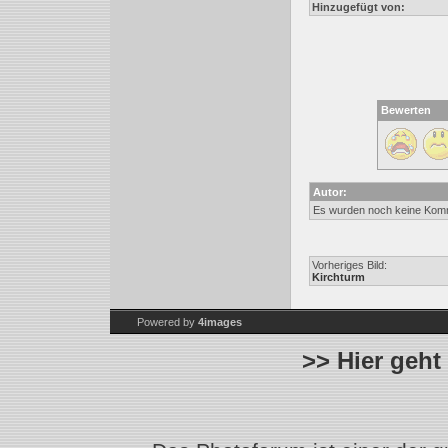
Hinzugefügt von:
Bewerten
Autor:
Es wurden noch keine Kom
Vorheriges Bild:
Kirchturm
Powered by
4images
>> Hier geht