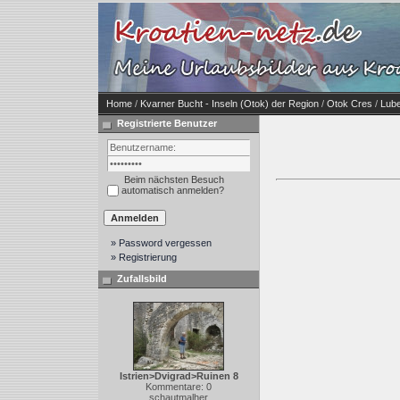
Home
/
Kvarner Bucht - Inseln (Otok) der Region
/
Otok Cres
/
Lube
Registrierte Benutzer
Beim nächsten Besuch
automatisch anmelden?
» Password vergessen
» Registrierung
Zufallsbild
Istrien>Dvigrad>Ruinen 8
Kommentare: 0
schautmalher