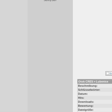
SunnySun
Otok CRES > Lubenice
Beschreibung:
Schlüsselwörter:
Datum:
Hits:
Downloads:
Bewertung:
Dateigröße: