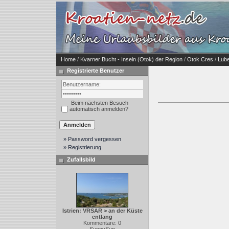
Home
/
Kvarner Bucht - Inseln (Otok) der Region
/
Otok Cres
/
Lube
Registrierte Benutzer
Beim nächsten Besuch
automatisch anmelden?
» Password vergessen
» Registrierung
Zufallsbild
Istrien: VRSAR > an der Küste
entlang
Kommentare: 0