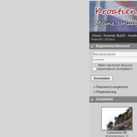
Home
/
Kvarner Bucht - Insel
Vransko Jezero
Registrierte Benutzer
Beim nächsten Besuch
automatisch anmelden?
» Password vergessen
» Registrierung
Zufallsbild
Lubenice 09
Kommentare: 0