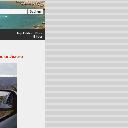
Suche
Top Bilder
|
Neue
Bilder
nsko Jezero