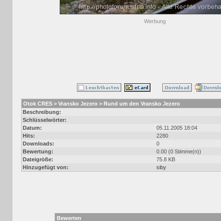
Werbung
Otok CRES > Vransko Jezero > Rund um den Vransko Jezero
Beschreibung:
Schlüsselwörter:
Datum:
05.11.2005 18:04
Hits:
2280
Downloads:
0
Bewertung:
0.00 (0 Stimme(n))
Dateigröße:
75.8 KB
Hinzugefügt von:
siby
Bewerten