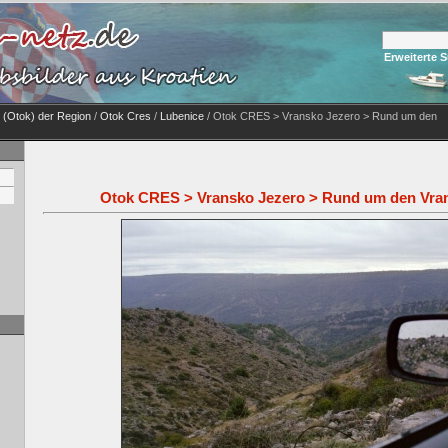
Erweiterte 
n (Otok) der Region
/
Otok Cres
/
Lubenice
/ Otok CRES > Vransko Jezero > Rund um den
Otok CRES > Vransko Jezero > Rund um den Vra