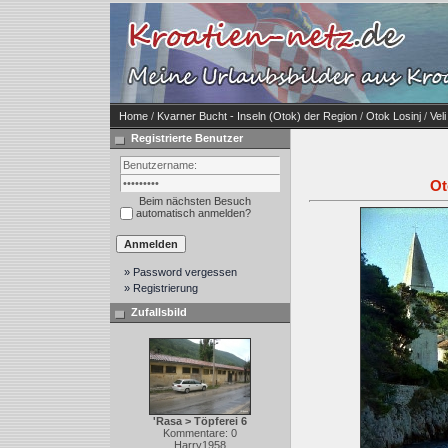
Home
/
Kvarner Bucht - Inseln (Otok) der Region
/
Otok Losinj
/
Veli
Registrierte Benutzer
Ot
Beim nächsten Besuch
automatisch anmelden?
» Password vergessen
» Registrierung
Zufallsbild
'Rasa > Töpferei 6
Kommentare: 0
Harry1958