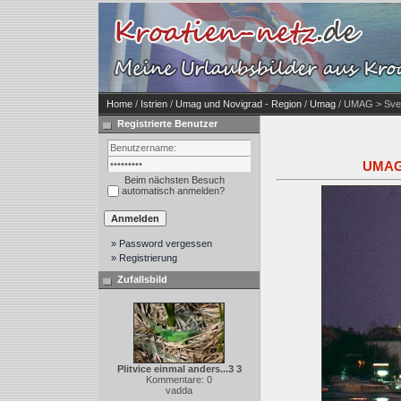
Home
/
Istrien
/
Umag und Novigrad - Region
/
Umag
/ UMAG > Sveta
Registrierte Benutzer
UMAG 
Beim nächsten Besuch
automatisch anmelden?
» Password vergessen
» Registrierung
Zufallsbild
Plitvice einmal anders...3 3
Kommentare: 0
vadda