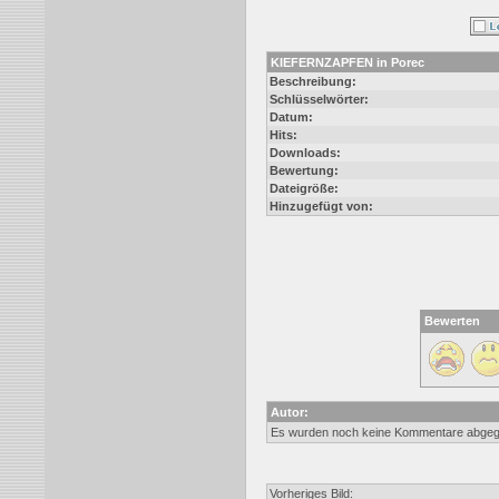
KIEFERNZAPFEN in Porec
Beschreibung:
Schlüsselwörter:
Datum:
Hits:
Downloads:
Bewertung:
Dateigröße:
Hinzugefügt von:
Bewerten
Autor:
Es wurden noch keine Kommentare abge
Vorheriges Bild: