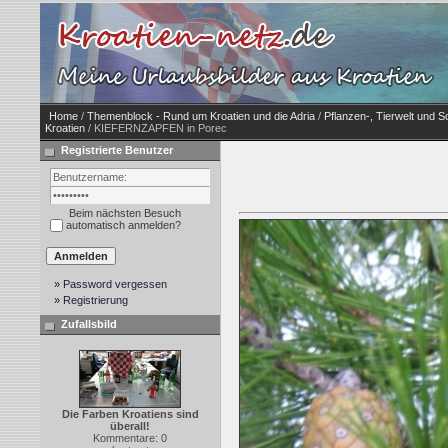
Home
/
Themenblock - Rund um Kroatien und die Adria
/
Pflanzen-, Tierwelt und S
Kroatien
/ KIEFERNZAPFEN in Porec
Registrierte Benutzer
Beim nächsten Besuch
automatisch anmelden?
» Password vergessen
» Registrierung
Zufallsbild
Die Farben Kroatiens sind
überall!
Kommentare: 0