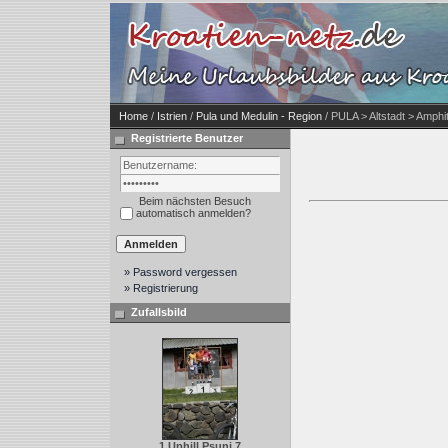
Home
/
Istrien
/
Pula und Medulin - Region
/ PULA > Altstadt > Amphi
Registrierte Benutzer
Beim nächsten Besuch
automatisch anmelden?
» Password vergessen
» Registrierung
Zufallsbild
1.Uphill Psunj 7