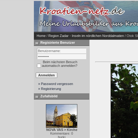
Home
/
Region Zadar - Inseln im nördlichen Norddalmatien
/ Otok SI
Registrierte Benutzer
Beim nächsten Besuch
automatisch anmelden?
» Password vergessen
» Registrierung
Zufallsbild
NOVA VAS > Kirche
Kommentare: 0
burki