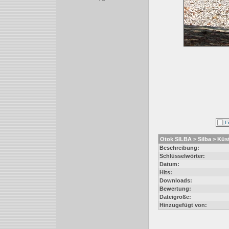
Otok SILBA > Silba > Küs
Beschreibung:
Schlüsselwörter:
Datum:
Hits:
Downloads:
Bewertung:
Dateigröße:
Hinzugefügt von: