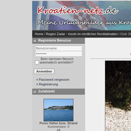
Home
/
Region Zadar - Inseln im nördlichen Norddalmatien
/ Otok SI
Registrierte Benutzer
Beim nächsten Besuch
automatisch anmelden?
» Password vergessen
» Registrierung
Zufallsbild
Porec Hafen bzw. Strand
Kommentare: 0
Alf