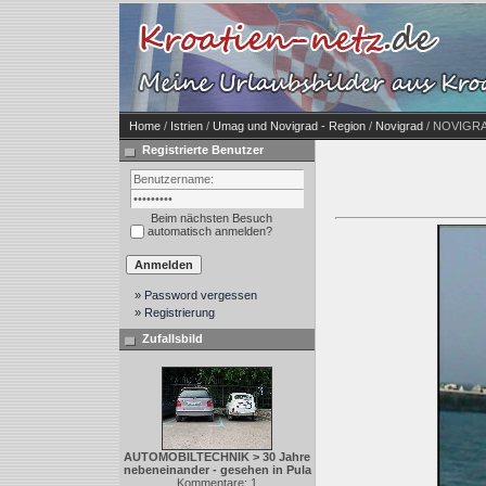
Home
/
Istrien
/
Umag und Novigrad - Region
/
Novigrad
/ NOVIGRA
Registrierte Benutzer
Beim nächsten Besuch
automatisch anmelden?
» Password vergessen
» Registrierung
Zufallsbild
AUTOMOBILTECHNIK > 30 Jahre
nebeneinander - gesehen in Pula
Kommentare: 1