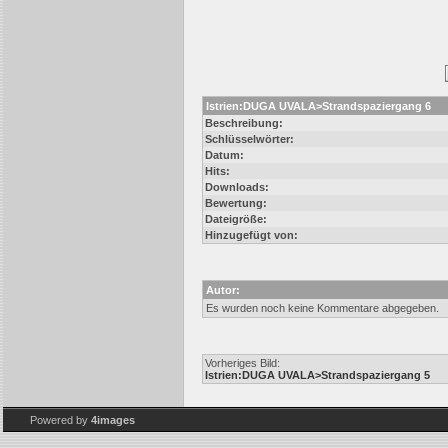
Istrien:DUGA UVALA>Strandspaziergang 6
Beschreibung:
Schlüsselwörter:
Datum:
Hits:
Downloads:
Bewertung:
Dateigröße:
Hinzugefügt von:
Autor:
Es wurden noch keine Kommentare abgegeben.
Vorheriges Bild:
Istrien:DUGA UVALA>Strandspaziergang 5
Powered by
4images