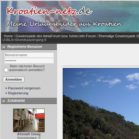
Home
/
Gewinnspiele des AdriaForum bzw. Istrien.info-Forum
/
Ehemalige Gewinnspiele 2
UVALA>Strandspaziergang 6
Registrierte Benutzer
Beim nächsten Besuch
automatisch anmelden?
» Password vergessen
» Registrierung
Zufallsbild
Altstadt Umag
Kommentare: 0