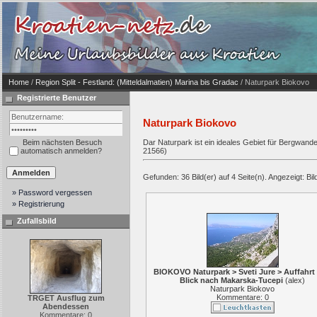
Home
/
Region Split - Festland: (Mitteldalmatien) Marina bis Gradac
/ Naturpark Biokovo
Registrierte Benutzer
Naturpark Biokovo
Beim nächsten Besuch
Dar Naturpark ist ein ideales Gebiet für Bergwan
automatisch anmelden?
21566)
Gefunden: 36 Bild(er) auf 4 Seite(n). Angezeigt: Bil
» Password vergessen
» Registrierung
Zufallsbild
BIOKOVO Naturpark > Sveti Jure > Auffahrt
Blick nach Makarska-Tucepi
(
alex
)
Naturpark Biokovo
Kommentare: 0
TRGET Ausflug zum
Abendessen
Kommentare: 0