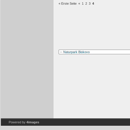
« Erste Seite
«
1
2
3
4
Powered by
4images