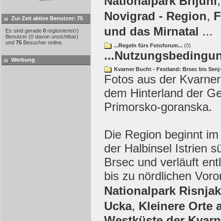
Nationalpark Brijuni
,
Novigrad - Region
F
Zur Zeit aktive Benutzer: 75
...
und das Mirnatal
Es sind gerade
0
registrierte(r)
Benutzer (0 davon unsichtbar)
und
75
Besucher online.
...Regeln fürs Fotoforum...
(0)
...Nutzungsbedingun
Werbung
Kvarner Bucht - Festland: Brsec bis Senj
Fotos aus der Kvarner
dem Hinterland der G
Primorsko-goranska.
Die Region beginnt im
der Halbinsel Istrien s
Brsec und verläuft ent
bis zu nördlichen Voro
Nationalpark Risnjak
,
Ucka
Kleinere Orte 
Westküste der Kvarn