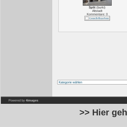
Split
(
burki
)
Altstadt
Kommentare: 0
Powered by
4images
>> Hier ge