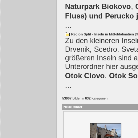
,
Naturpark Biokovo
Fluss) und Perucko 
...
Region Split - Inseln in Mitteldalmatien
(9
Zu den kleineren Insel
Drvenik, Scedro, Svet
größeren Inseln sind a
Unterordner hier ausg
,
Otok Ciovo
Otok So
...
53967
Bilder in
632
Kategorien.
Neue Bilder