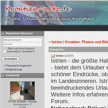
Registrierte Benutzer
» Istrien / Kroatien: Photos und Bil
Beim nächsten Besuch
Kategorien
automatisch anmelden?
Istrien
(14147)
Istrien - die größte Ha
» Password vergessen
- bietet dem Urlauber 
» Registrierung
schöner Eindrücke, o
Zufallsbild
im Landesinneren. Istri
beeindruckendes Urla
Weitere Infos erfahre
Forum
.
OTOK SUSAK > Susak
Kommentare: 0
ELMA