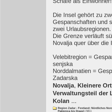
Schafe als Einwohner!
Die Insel gehört zu zw
Gespanschaften und s
zwei Urlaubsregionen.
Die Grenze verläuft sü
Novalja quer über die I
Velebitregion = Gespa
senjska
Norddalmatien = Gesp
Zadarska
,
Novalja
Kleinere Or
Verwaltungsteil der 
...
Kolan
Region Zadar - Festland: Nördliches Nor
Paklenica bis Drage)
(981)