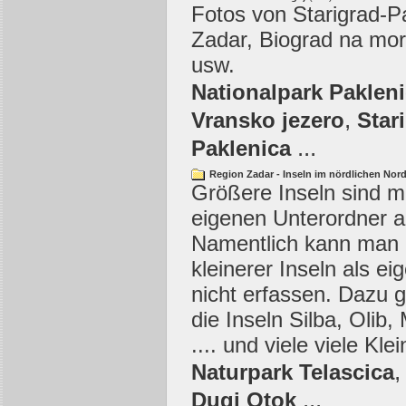
Fotos von Starigrad-Pa
Zadar, Biograd na mo
usw.
Nationalpark Paklen
,
Vransko jezero
Star
...
Paklenica
Region Zadar - Inseln im nördlichen Nor
Größere Inseln sind mi
eigenen Unterordner a
Namentlich kann man d
kleinerer Inseln als e
nicht erfassen. Dazu g
die Inseln Silba, Olib,
.... und viele viele Klei
Naturpark Telascica
...
Dugi Otok