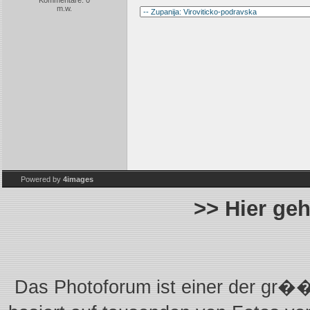
Kommentare: 0
m.w.
Powered by
4images
>> Hier ge
Das Photoforum ist einer der gr��