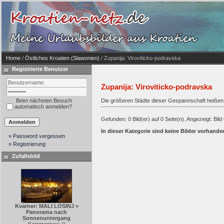
Home
/
Östliches Kroatien (Slawonien)
/ Zupanija: Viroviticko-podravska
Registrierte Benutzer
Zupanija: Viroviticko-podravska
Beim nächsten Besuch
Die größeren Städte dieser Gespannschaft heißen P
automatisch anmelden?
Gefunden: 0 Bild(er) auf 0 Seite(n). Angezeigt: Bild 
In dieser Kategorie sind keine Bilder vorhande
» Password vergessen
» Registrierung
Zufallsbild
Kvarner: MALI LOSINJ >
Panorama nach
Sonnenuntergang