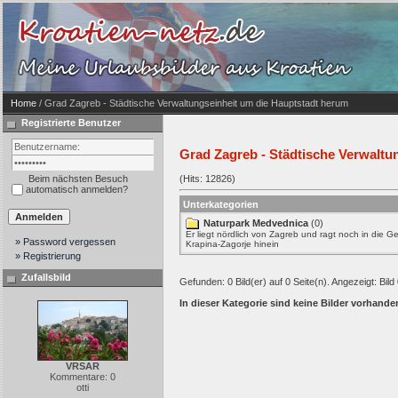
Home
/ Grad Zagreb - Städtische Verwaltungseinheit um die Hauptstadt herum
Registrierte Benutzer
Grad Zagreb - Städtische Verwaltu
Beim nächsten Besuch
(Hits: 12826)
automatisch anmelden?
Unterkategorien
Naturpark Medvednica
(0)
Er liegt nördlich von Zagreb und ragt noch in die
» Password vergessen
Krapina-Zagorje hinein
» Registrierung
Zufallsbild
Gefunden: 0 Bild(er) auf 0 Seite(n). Angezeigt: Bild 
In dieser Kategorie sind keine Bilder vorhande
VRSAR
Kommentare: 0
otti