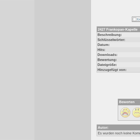
2427 Frankopan-Kapelle
Beschreibung:
Schlüsselwörter:
Datum:
Hits:
Downloads:
Bewertung:
Dateigröße:
Hinzugefügt von:
Bewerten
Autor:
Es wurden noch keine Kom