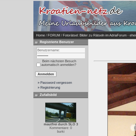
Home
/
FORUM
/
Fotorätsel: Bilder zu Rätseln im AdriaForum - ehe
Registrierte Benutzer
Beim nächsten Besuch
automatisch anmelden?
» Password vergessen
» Registrierung
Zufallsbild
mautfrei durch SLO 3
Kommentare: 0
burki