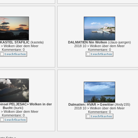
 KASTEL STAFILIC
(
kastela
)
DALMATIEN Nin Wolken
(
claus-juergen
)
 > Wolken über dem Meer
2018 10 > Wolken über dem Meer
Kommentare: 0
Kommentare: 0
binsel PELJESAC> Wolken in der
Dalmatien: HVAR > Gewitter
(
Andy155
)
Bucht
(
burki
)
2018 10 > Wolken über dem Meer
 > Wolken über dem Meer
Kommentare: 0
Kommentare: 0