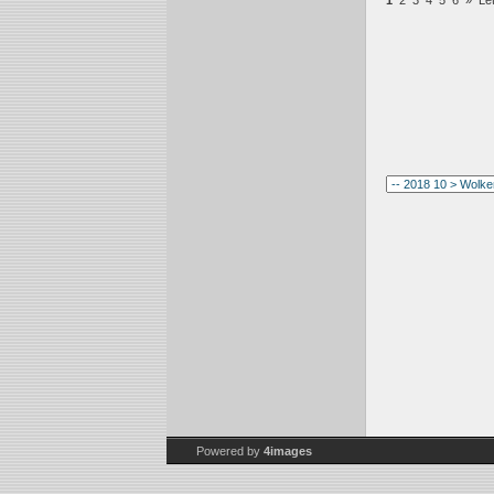
1
2
3
4
5
6
»
Le
Powered by
4images