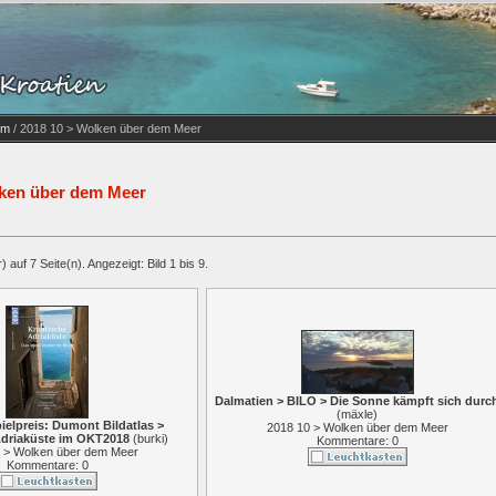
um
/ 2018 10 > Wolken über dem Meer
lken über dem Meer
 auf 7 Seite(n). Angezeigt: Bild 1 bis 9.
Dalmatien > BILO > Die Sonne kämpft sich durc
(
mäxle
)
elpreis: Dumont Bildatlas >
2018 10 > Wolken über dem Meer
Adriaküste im OKT2018
(
burki
)
Kommentare: 0
 > Wolken über dem Meer
Kommentare: 0