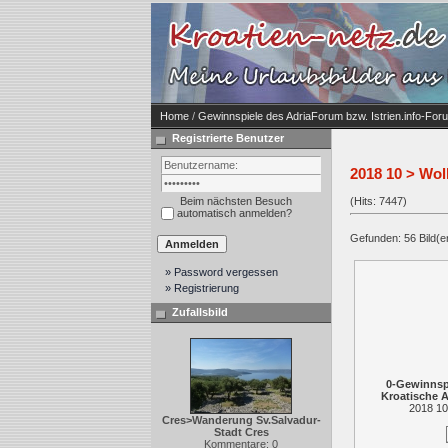
Home
/
Gewinnspiele des AdriaForum bzw. Istrien.info-For
Registrierte Benutzer
2018 10 > Wo
Beim nächsten Besuch
(Hits: 7447)
automatisch anmelden?
Gefunden: 56 Bild(er)
» Password vergessen
» Registrierung
Zufallsbild
0-Gewinnspi
Kroatische 
2018 10
Cres>Wanderung Sv.Salvadur-
Stadt Cres
Kommentare: 0