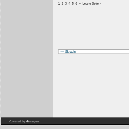
1
2
3
4
5
6
»
Letzte Seite »
Powered by
4images