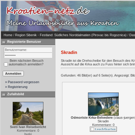
Home
/
Region Sibenik - Festland: Südliches Norddalmatien (Pirovac bis Rogoznica)
/
Das
Registrierte Benutzer
Skradin
Beim nächsten Besuch
Skradin ist die Drehscheibe für den Besuch des Kr
automatisch anmelden?
Aussicht auf die Krka auch zu Fuss hinter sich brin
Gefunden: 46 Bild(er) auf 6 Seite(n). Angezeigt: Bild
» Password vergessen
» Registrierung
Zufallsbild
Odmoriste Krka-Belvedere
(
claus-juergen
Skradin
Kommentare: 0
Sveti Ivan Reisebericht
Kommentare: 0
burki