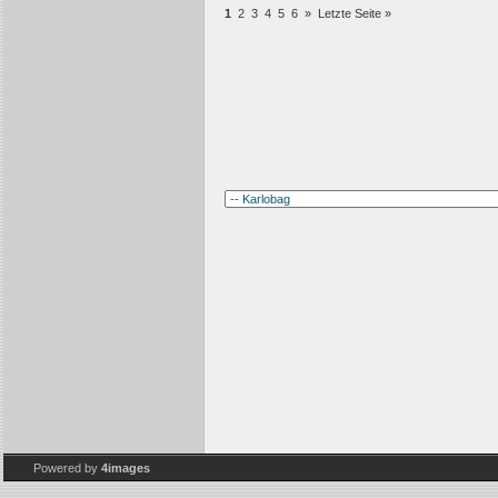
1
2
3
4
5
6
»
Letzte Seite »
Powered by
4images