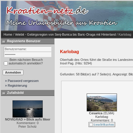
Home
/
Velebit - Gebirgsregion von Senj-Bunica bis Baric-Draga mit Hinterland
/ Karlobag
Registrierte Benutzer
Karlobag
Beim nächsten Besuch
Oberhalb des Ortes führt die Straße ins Landesin
automatisch anmelden?
Insel Pag. (Hits: 9294)
Gefunden: 58 Bild(er) auf 7 Seite(n). Angezeigt: Bild
» Password vergessen
» Registrierung
Zufallsbild
Cesarica
(
ELMA
)
Karlobag
NOVIGRAD > Blick aufs Meer
Kommentare: 0
Kommentare: 0
Peter Scholz