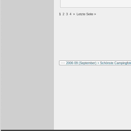
1
2
3
4
»
Letzte Seite »