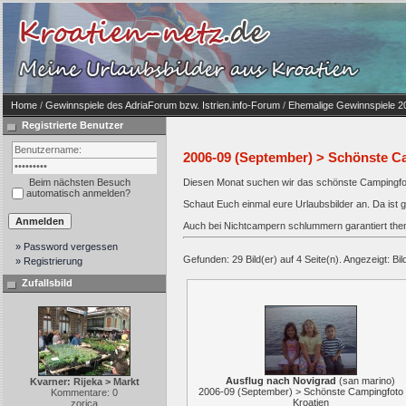
Home
/
Gewinnspiele des AdriaForum bzw. Istrien.info-Forum
/
Ehemalige Gewinnspiele 2
Registrierte Benutzer
2006-09 (September) > Schönste C
Beim nächsten Besuch
Diesen Monat suchen wir das schönste Campingfo
automatisch anmelden?
Schaut Euch einmal eure Urlaubsbilder an. Da ist ga
Auch bei Nichtcampern schlummern garantiert the
» Password vergessen
Gefunden: 29 Bild(er) auf 4 Seite(n). Angezeigt: Bild
» Registrierung
Zufallsbild
Ausflug nach Novigrad
(
san marino
)
Kvarner: Rijeka > Markt
2006-09 (September) > Schönste Campingfoto
Kommentare: 0
Kroatien
zorica