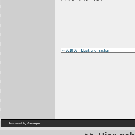
1
2
3
4
5
»
Letzte Seite »
Powered by
4images