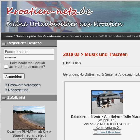
Home
/
Gewinnspiele des AdriaForum bzw. Istrien.info-Forum
/ 2018 02 > Musik und Trac
Registrierte Benutzer
2018 02 > Musik und Trachten
Beim nächsten Besuch
(Hits: 4402)
automatisch anmelden?
Gefunden: 45 Bild(er) auf 5 Seite(n). Angezeigt: Bild
» Password vergessen
» Registrierung
Zufallsbild
Dalmatien : Trogir > Am Hafen> Tolle Musi
(
wuppi1009
)
2018 02 > Musik und Trachten
Kommentare: 0
Kvarner: PUNAT otok Krk >
Strand neu angelegt
Kommentare: 0