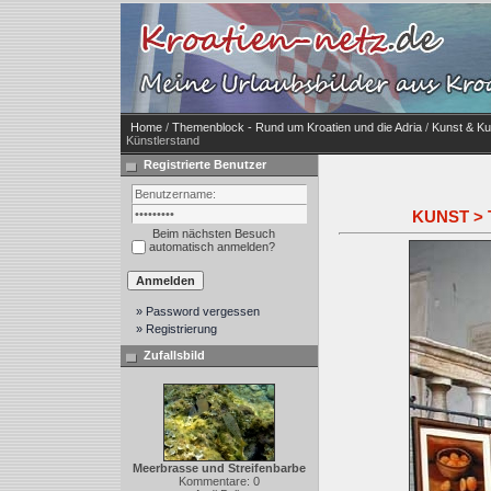
Home
/
Themenblock - Rund um Kroatien und die Adria
/
Kunst & Ku
Künstlerstand
Registrierte Benutzer
KUNST > T
Beim nächsten Besuch
automatisch anmelden?
» Password vergessen
» Registrierung
Zufallsbild
Meerbrasse und Streifenbarbe
Kommentare: 0