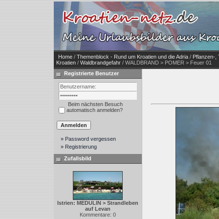
Home
/
Themenblock - Rund um Kroatien und die Adria
/
Pflanzen-, 
Kroatien
/
Waldbrandgefahr
/ WALDBRAND > POMER > Feuer 01
Registrierte Benutzer
Beim nächsten Besuch
automatisch anmelden?
» Password vergessen
» Registrierung
Zufallsbild
Istrien: MEDULIN > Strandleben
auf Levan
Kommentare: 0