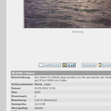
Werbung
MLETAK > Strand
Beschreibung:
Der kleine Ort Mletak liegt westlich von Nin auf abseits der Stra
gut 20 km NNW von Zadar.
Schlüsselwörter:
Mletak
,
zadar
Datum:
26.09.2004 13:56
Hits:
6000
Downloads:
4
Bewertung:
3.60 (5 Stimme(n))
Dateigröße:
114.5 KB
Hinzugefügt
Sandra