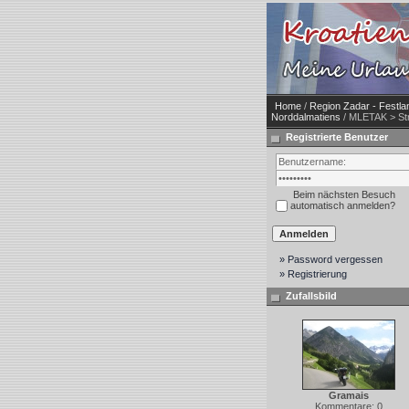
Home
/
Region Zadar - Festla
Norddalmatiens
/ MLETAK > St
Registrierte Benutzer
Beim nächsten Besuch
automatisch anmelden?
» Password vergessen
» Registrierung
Zufallsbild
Gramais
Kommentare: 0