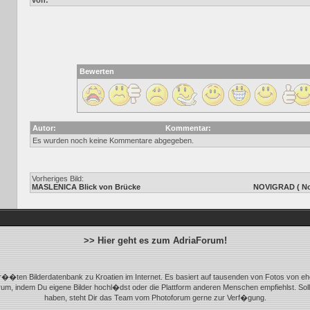
von:
Bewerten
Autor:
Kommentar:
Es wurden noch keine Kommentare abgegeben.
Vorheriges Bild:
MASLENICA Blick von Brücke
NOVIGRAD ( Nov
>> Hier geht es zum AdriaForum!
r��ten Bilderdatenbank zu Kroatien im Internet. Es basiert auf tausenden von Fotos von eh
m, indem Du eigene Bilder hochl�dst oder die Plattform anderen Menschen empfiehlst. Sol
haben, steht Dir das Team vom Photoforum gerne zur Verf�gung.