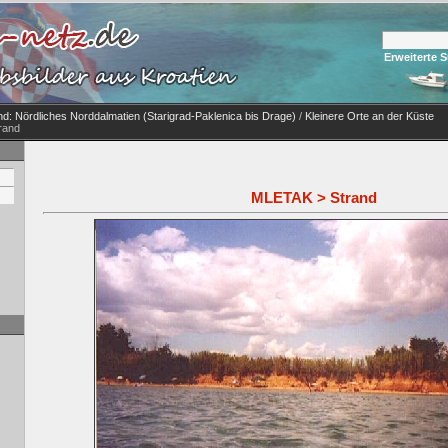
Erweiterte 
nd: Nördliches Norddalmatien (Starigrad-Paklenica bis Drage)
/
Kleinere Orte an der Küste
rand
MLETAK > Strand