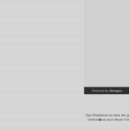
Powered by
4images
Das Photoforum ist einer der g
Unterst�tze auch dieses Foru