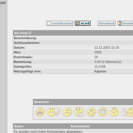
MONT
Vor Otok IZ
Beschreibung:
Schlüsselwörter:
Datum:
12.11.2003 15:18
Hits:
2835
Downloads:
26
Bewertung:
0.00 (0 Stimme(n))
Dateigröße:
11.0 KB
Hinzugefügt von:
Kapetan
Bewerten
Autor:
Kommentar:
Es wurden noch keine Kommentare abgegeben.