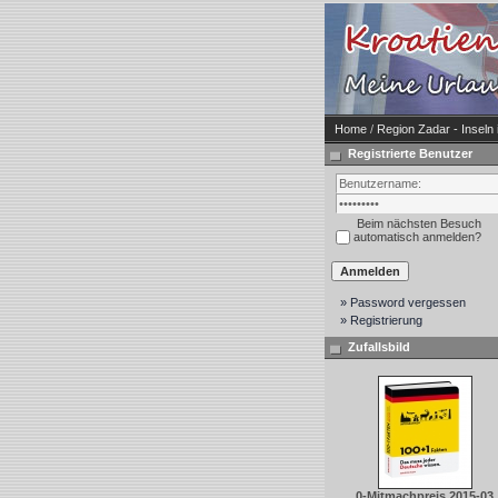
Home
/
Region Zadar - Inseln
Registrierte Benutzer
Beim nächsten Besuch
automatisch anmelden?
» Password vergessen
» Registrierung
Zufallsbild
0-Mitmachpreis 2015-03