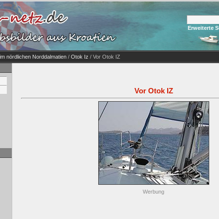
Erweiterte 
 im nördlichen Norddalmatien
/
Otok Iz
/ Vor Otok IZ
Vor Otok IZ
Werbung