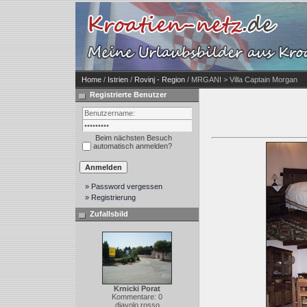
Home
/
Istrien
/
Rovinj - Region
/ MRGANI > Villa Captain Morgan
Registrierte Benutzer
Beim nächsten Besuch
automatisch anmelden?
» Password vergessen
» Registrierung
Zufallsbild
Krnicki Porat
Kommentare: 0
diavolo rosso