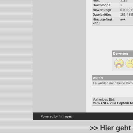
Hits:
3115
Downloads:
1
Bewertung:
0.00 (0 
Dateigröße:
166.4 K
Hinzugefügt
a+k
von:
Bewerten
Autor:
Es wurden noch keine Kom
Vorheriges Bild:
MRGANI > Villa Captain 
Powered by
4images
>> Hier geht