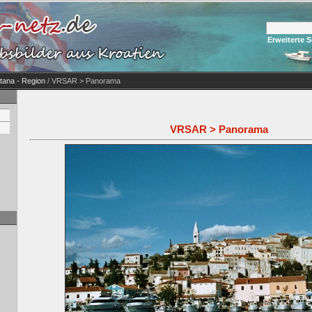
Erweiterte 
tana - Region
/ VRSAR > Panorama
VRSAR > Panorama