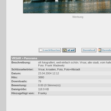
Werbung
VRSAR > Panorama
Beschreibung:
oft fotografiert, weil einfach schön. Vrsar, alte stadt, vom haf
Foto: Frank Wadewitz
Schlüsselwörter:
Vrsar
,
kroatien
,
Foto
,
Foto+Altstadt
Datum:
23.04.2004 12:12
Hits:
3880
Downloads:
79
Bewertung:
0.00 (0 Stimme(n))
Dateigröße:
118.9 KB
Hinzugefügt von:
Franky