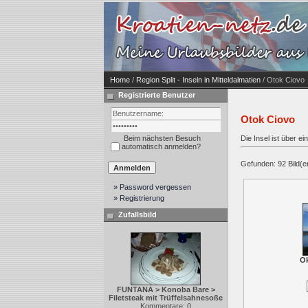
Home
/
Region Split - Inseln in Mitteldalmatien
/ Otok Ciovo
Registrierte Benutzer
Otok Ciovo
Beim nächsten Besuch
Die Insel ist über e
automatisch anmelden?
Gefunden: 92 Bild(er)
» Password vergessen
» Registrierung
Zufallsbild
Ok
FUNTANA > Konoba Bare >
Filetsteak mit Trüffelsahnesoße
Kommentare: 0