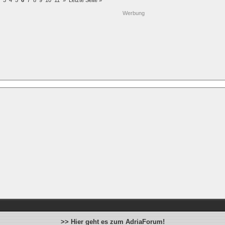
3
4
5
6
7
8
9
10
11
»
Letzte Seite »
Werbung
>> Hier geht es zum AdriaForum!