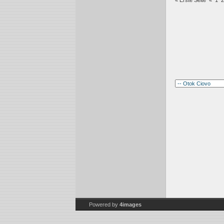
« Erste Seite
«
1
2
Powered by
4images