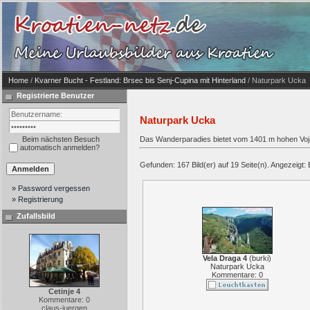
Home
/
Kvarner Bucht - Festland: Brsec bis Senj-Cupina mit Hinterland
/ Naturpark Ucka
Registrierte Benutzer
Naturpark Ucka
Beim nächsten Besuch
Das Wanderparadies bietet vom 1401 m hohen Voja
automatisch anmelden?
Gefunden: 167 Bild(er) auf 19 Seite(n). Angezeigt: 
» Password vergessen
» Registrierung
Zufallsbild
Vela Draga 4
(
burki
)
Naturpark Ucka
Kommentare: 0
Cetinje 4
Kommentare: 0
claus-juergen