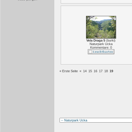
Vela Draga 5
(
burki
)
Naturpark Ucka
Kommentare: 0
« Erste Seite
«
14
15
16
17
18
19