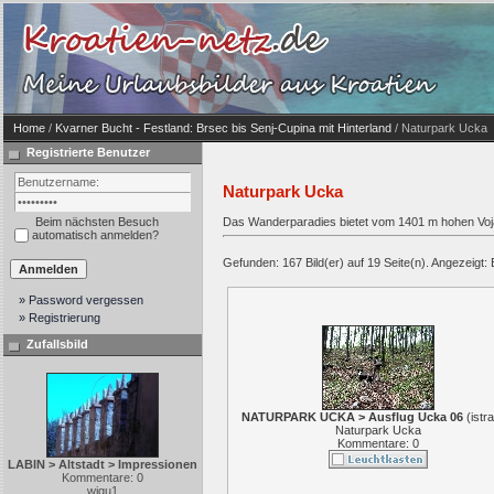
Home
/
Kvarner Bucht - Festland: Brsec bis Senj-Cupina mit Hinterland
/ Naturpark Ucka
Registrierte Benutzer
Naturpark Ucka
Beim nächsten Besuch
Das Wanderparadies bietet vom 1401 m hohen Voja
automatisch anmelden?
Gefunden: 167 Bild(er) auf 19 Seite(n). Angezeigt: B
» Password vergessen
» Registrierung
Zufallsbild
NATURPARK UCKA > Ausflug Ucka 06
(
istr
Naturpark Ucka
Kommentare: 0
LABIN > Altstadt > Impressionen
Kommentare: 0
wigu1