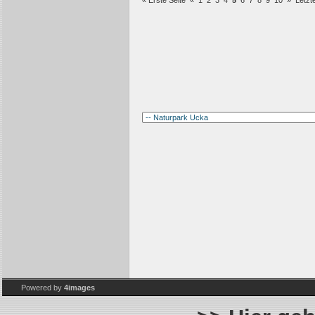
« Erste Seite
«
1
2
3
4
5
6
7
8
9
10
»
Letzt
Powered by
4images