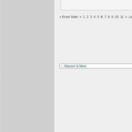
« Erste Seite
«
1
2
3
4
5
6
7
8
9
10
11
»
Le