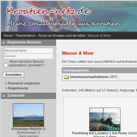
Home
/
Themenblock - Rund um Kroatien und die Adria
/ Wasser & Meer
Registrierte Benutzer
Wasser & Meer
Beim nächsten Besuch
Die Fotos sollten sich ausschließlich auf Aufnahm
automatisch anmelden?
Unterkategorien
Unterwasseraufnahmen
(457)
» Password vergessen
» Registrierung
Gefunden: 145 Bild(er) auf 17 Seite(n). Angezeigt: B
Zufallsbild
Kläranlage Medulin 5
Kommentare: 0
Fischfang mit Luciano-1 bei Porec
(
burki
claus-juergen
Wasser & Meer