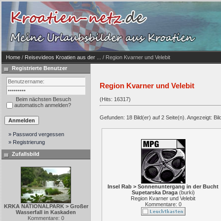
Home
/
Reisevideos Kroatien aus der ...
/ Region Kvarner und Velebit
Registrierte Benutzer
Region Kvarner und Velebit
Beim nächsten Besuch
(Hits: 16317)
automatisch anmelden?
Gefunden: 18 Bild(er) auf 2 Seite(n). Angezeigt: Bil
» Password vergessen
» Registrierung
Zufallsbild
Insel Rab > Sonnenuntergang in der Bucht
Supetarska Draga
(
burki
)
Region Kvarner und Velebit
Kommentare: 0
KRKA NATIONALPARK > Großer
Wasserfall in Kaskaden
Kommentare: 0