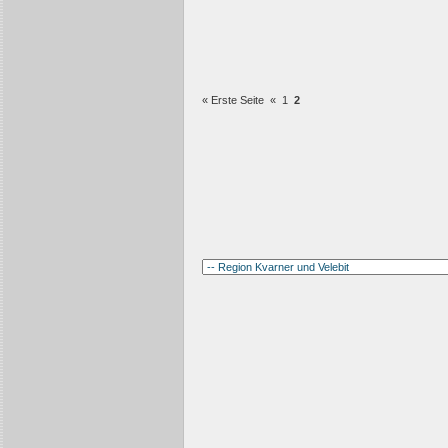
« Erste Seite
«
1
2