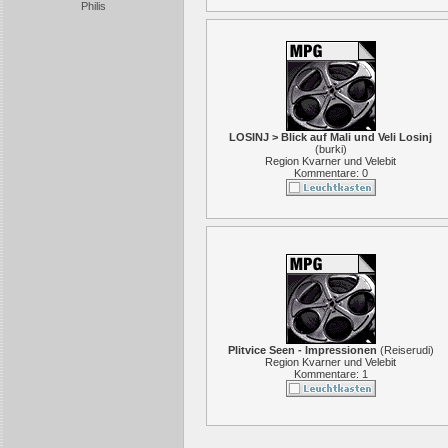
Philis
LOSINJ > Blick auf Mali und Veli Losinj
(
burki
)
Region Kvarner und Velebit
Kommentare: 0
Plitvice Seen - Impressionen
(
Reiserudi
)
Region Kvarner und Velebit
Kommentare: 1