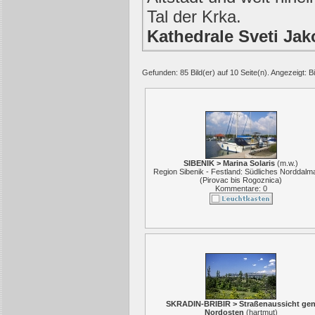
Tal der Krka.
Kathedrale Sveti Jak
Gefunden: 85 Bild(er) auf 10 Seite(n). Angezeigt: Bi
SIBENIK > Marina Solaris
(
m.w.
)
Region Sibenik - Festland: Südliches Norddalma
(Pirovac bis Rogoznica)
Kommentare: 0
SKRADIN-BRIBIR > Straßenaussicht ge
Nordosten
(
hartmut
)