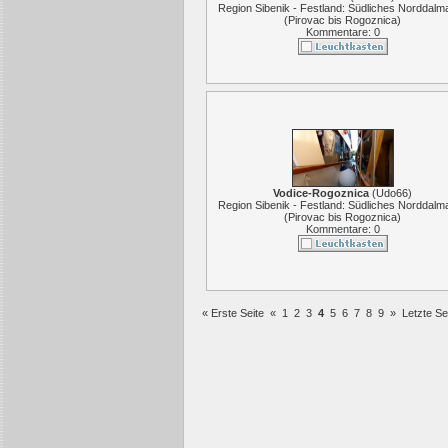
Region Sibenik - Festland: Südliches Norddalma
(Pirovac bis Rogoznica)
Kommentare: 0
Vodice-Rogoznica
(
Udo66
)
Region Sibenik - Festland: Südliches Norddalma
(Pirovac bis Rogoznica)
Kommentare: 0
« Erste Seite
«
1
2
3
4
5
6
7
8
9
»
Letzte Se