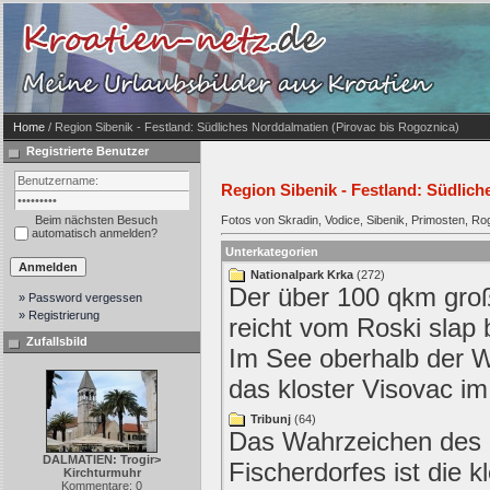
Home
/ Region Sibenik - Festland: Südliches Norddalmatien (Pirovac bis Rogoznica)
Registrierte Benutzer
Region Sibenik - Festland: Südlich
Beim nächsten Besuch
Fotos von Skradin, Vodice, Sibenik, Primosten, Ro
automatisch anmelden?
Unterkategorien
Nationalpark Krka
(272)
Der über 100 qkm groß
» Password vergessen
» Registrierung
reicht vom Roski slap 
Zufallsbild
Im See oberhalb der Wa
das kloster Visovac im
Tribunj
(64)
Das Wahrzeichen des 
DALMATIEN: Trogir>
Fischerdorfes ist die k
Kirchturmuhr
Kommentare: 0