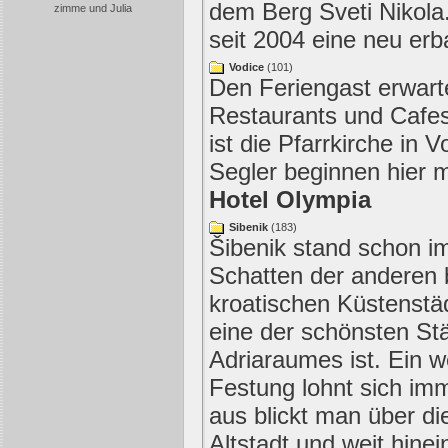
dem Berg Sveti Nikola.
zimme und Julia
seit 2004 eine neu erb
Vodice
(101)
Den Feriengast erwarte
Restaurants und Cafe
ist die Pfarrkirche in V
Segler beginnen hier m
Hotel Olympia
Sibenik
(183)
Šibenik stand schon i
Schatten der anderen
kroatischen Küstenstä
eine der schönsten St
Adriaraumes ist. Ein w
Festung lohnt sich imm
aus blickt man über di
Altstadt und weit hinei