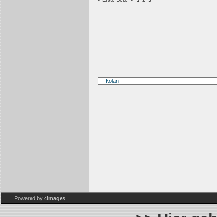
« Erste Seite
«
1
2
3
Powered by
4images