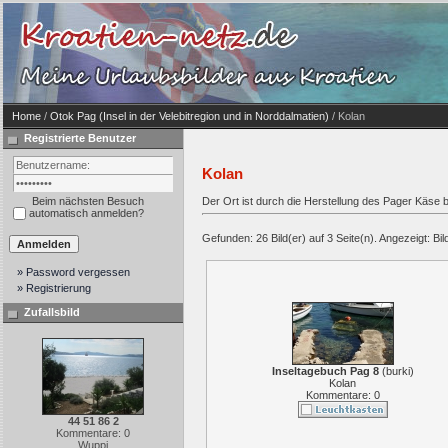
Home
/
Otok Pag (Insel in der Velebitregion und in Norddalmatien)
/ Kolan
Registrierte Benutzer
Kolan
Beim nächsten Besuch
Der Ort ist durch die Herstellung des Pager Käse 
automatisch anmelden?
Gefunden: 26 Bild(er) auf 3 Seite(n). Angezeigt: Bil
» Password vergessen
» Registrierung
Zufallsbild
Inseltagebuch Pag 8
(
burki
)
Kolan
Kommentare: 0
44 51 86 2
Kommentare: 0
Wuppi